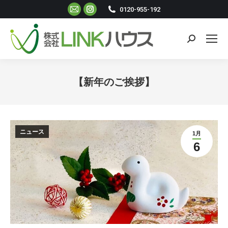
Mail
Instagram
0120-955-192
ペ
ペ
ー
ー
検
ジ
ジ
索:
が
が
新
新
【新年のご挨拶】
し
し
現在地:
い
い
ウ
ウ
ィ
ィ
ニュース
1月
ン
ン
6
ド
ド
ウ
ウ
で
で
開
開
き
き
ま
ま