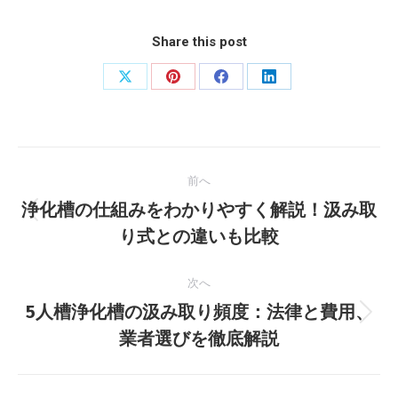
Share this post
X
Pinterest
Facebook
LinkedIn
で
で
で
で
共
共
共
共
投
有
有
有
有
前へ
稿
浄化槽の仕組みをわかりやすく解説！汲み取
前
ナ
り式との違いも比較
の
投
ビ
次へ
稿:
5人槽浄化槽の汲み取り頻度：法律と費用、
ゲ
次
業者選びを徹底解説
の
ー
投
稿: