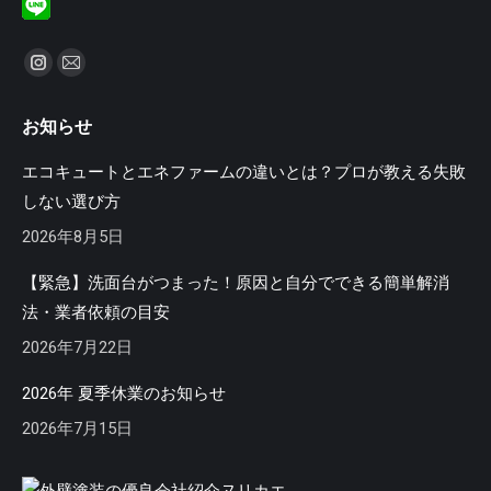
私達を見つけてください：
Instagram
Mail
ペ
ペ
お知らせ
ー
ー
ジ
ジ
エコキュートとエネファームの違いとは？プロが教える失敗
が
が
しない選び方
新
新
2026年8月5日
し
し
い
い
【緊急】洗面台がつまった！原因と自分でできる簡単解消
ウ
ウ
法・業者依頼の目安
ィ
ィ
2026年7月22日
ン
ン
ド
ド
2026年 夏季休業のお知らせ
ウ
ウ
2026年7月15日
で
で
開
開