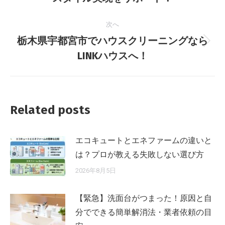
ナ
の
投
ビ
次へ
稿:
栃木県宇都宮市でハウスクリーニングなら
ゲ
次
LINKハウスへ！
の
ー
投
シ
稿:
ョ
Related posts
ン
エコキュートとエネファームの違いと
は？プロが教える失敗しない選び方
2026年8月5日
【緊急】洗面台がつまった！原因と自
分でできる簡単解消法・業者依頼の目