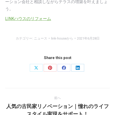
ーション会社と相談しながらテラスの増築を叶えましょ
う。
LINKハウスのリフォーム
カテゴリー:
ニュース
link-house
から
2021年6月28日
Share this post
X
Pinterest
Facebook
LinkedIn
で
で
で
で
共
共
共
共
投
有
有
有
有
前へ
稿
人気の古民家リノベーション｜憧れのライフ
前
スタイル実現をサポート！