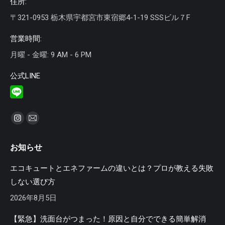
住所:
〒321-0953 栃木県宇都宮市東宿郷4-1-19 SSSビル７F
営業時間:
月曜 - 金曜: 9 AM - 6 PM
公式LINE
私達を見つけてください：
Instagram
Mail
ペ
ペ
お知らせ
ー
ー
ジ
ジ
エコキュートとエネファームの違いとは？プロが教える失敗
が
が
しない選び方
新
新
2026年8月5日
し
し
い
い
【緊急】洗面台がつまった！原因と自分でできる簡単解消