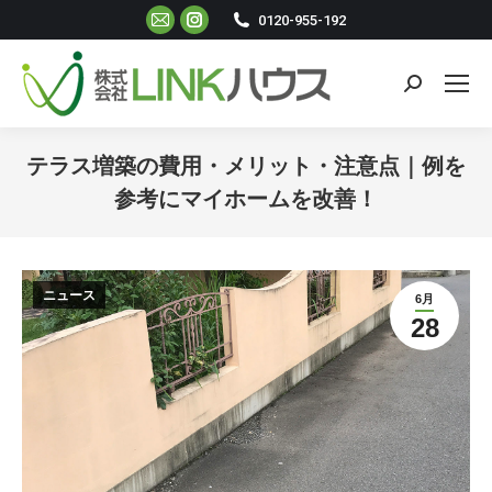
Mail
Instagram
0120-955-192
ペ
ペ
ー
ー
検
ジ
ジ
索:
が
が
新
新
テラス増築の費用・メリット・注意点｜例を
し
し
参考にマイホームを改善！
い
い
現在地:
ウ
ウ
ィ
ィ
ニュース
6月
ン
ン
28
ド
ド
ウ
ウ
で
で
開
開
き
き
ま
ま