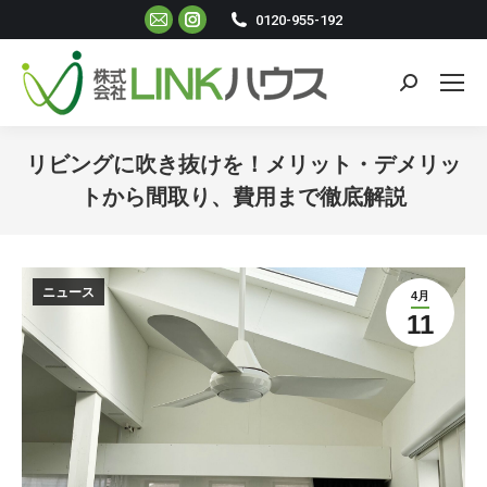
Mail
Instagram
0120-955-192
ペ
ペ
ー
ー
検
ジ
ジ
索:
が
が
新
新
リビングに吹き抜けを！メリット・デメリッ
し
し
トから間取り、費用まで徹底解説
い
い
現在地:
ウ
ウ
ィ
ィ
ニュース
4月
ン
ン
11
ド
ド
ウ
ウ
で
で
開
開
き
き
ま
ま