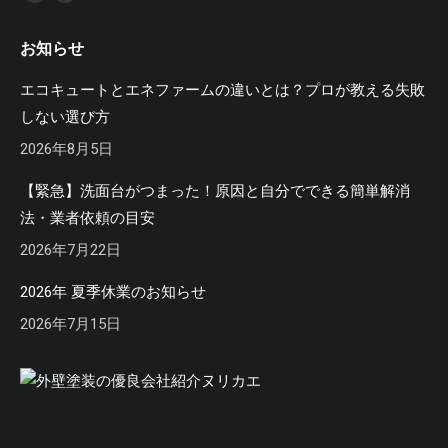
Instagram
Mail
ペ
ペ
お知らせ
ー
ー
ジ
ジ
エコキュートとエネファームの違いとは？プロが教える失敗
が
が
しない選び方
新
新
2026年8月5日
し
し
い
い
【緊急】洗面台がつまった！原因と自分でできる簡単解消
ウ
ウ
法・業者依頼の目安
ィ
ィ
2026年7月22日
ン
ン
ド
ド
2026年 夏季休業のお知らせ
ウ
ウ
2026年7月15日
で
で
開
開
き
き
ま
ま
す
す