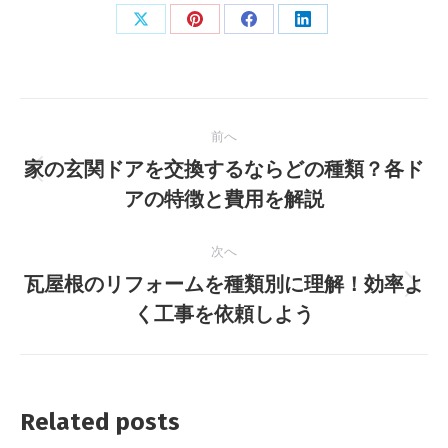
X
Pinterest
Facebook
LinkedIn
で
で
で
で
共
共
共
共
投
有
有
有
有
前へ
稿
家の玄関ドアを交換するならどの種類？各ド
前
ナ
アの特徴と費用を解説
の
投
ビ
次へ
稿:
瓦屋根のリフォームを種類別に理解！効率よ
ゲ
次
く工事を依頼しよう
の
ー
投
シ
稿:
ョ
Related posts