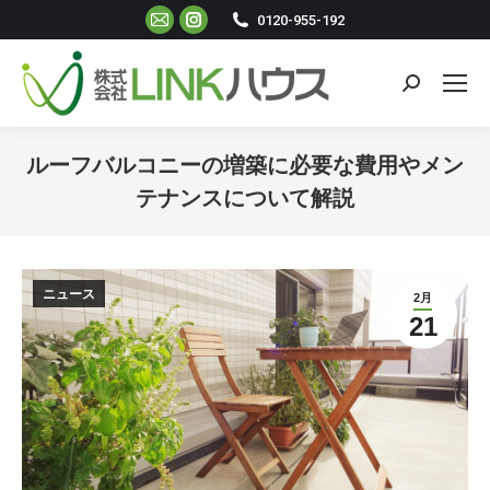
Mail
Instagram
0120-955-192
ペ
ペ
ー
ー
検
ジ
ジ
索:
が
が
新
新
ルーフバルコニーの増築に必要な費用やメン
し
し
テナンスについて解説
い
い
現在地:
ウ
ウ
ィ
ィ
ニュース
2月
ン
ン
21
ド
ド
ウ
ウ
で
で
開
開
き
き
ま
ま