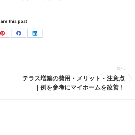
are this post
Pinterest
Facebook
LinkedIn
で
で
で
共
共
共
有
有
有
次へ
テラス増築の費用・メリット・注意点
次
｜例を参考にマイホームを改善！
の
投
稿: