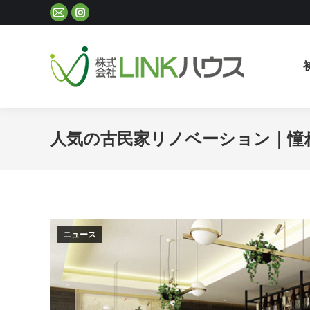
Mail
Instagram
ペ
ペ
ー
ー
ジ
ジ
が
が
新
新
し
し
人気の古民家リノベーション｜憧
い
い
ウ
ウ
ィ
ィ
ン
ン
ド
ド
ウ
ウ
ニュース
で
で
開
開
き
き
ま
ま