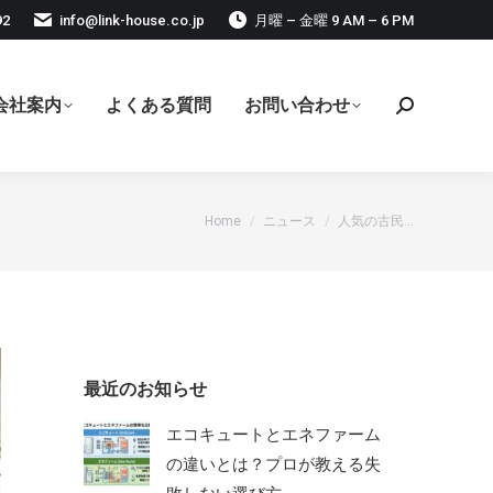
92
info@link-house.co.jp
月曜 – 金曜 9 AM – 6 PM
会社案内
よくある質問
お問い合わせ
検
索:
現在地:
Home
ニュース
人気の古民…
最近のお知らせ
エコキュートとエネファーム
の違いとは？プロが教える失