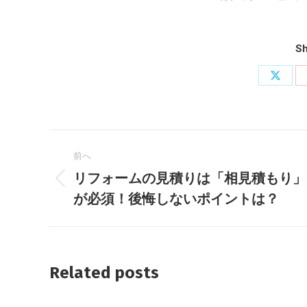
Sh
X
で
共
投
有
前へ
稿
リフォームの見積りは「相見積もり」
前
ナ
が必須！後悔しないポイントは？
の
投
ビ
稿:
ゲ
Related posts
ー