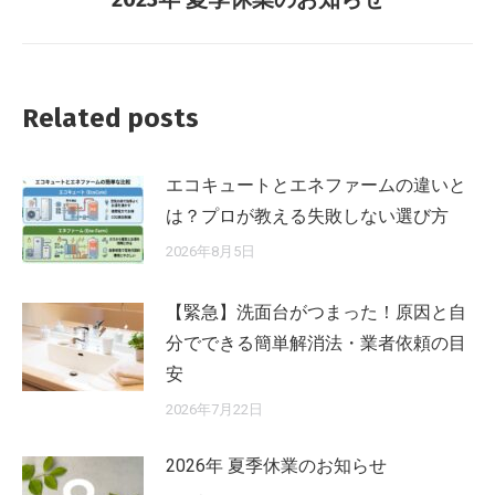
ー
の
投
シ
稿:
ョ
Related posts
ン
エコキュートとエネファームの違いと
は？プロが教える失敗しない選び方
2026年8月5日
【緊急】洗面台がつまった！原因と自
分でできる簡単解消法・業者依頼の目
安
2026年7月22日
2026年 夏季休業のお知らせ