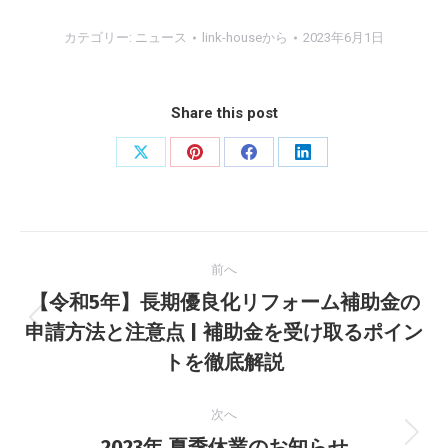
カテゴリー:
ニュース
link-house
から
2023年6月1日
Share this post
X
Pinterest
Facebook
LinkedIn
で
で
で
で
共
共
共
共
投
有
有
有
有
前へ
稿
【令和5年】長期優良化リフォーム補助金の
ナ
前
申請方法と注意点 | 補助金を受け取るポイン
の
トを徹底解説
ビ
投
稿:
ゲ
次へ
次
2023年 夏季休業のお知らせ