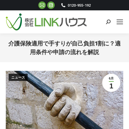
Mail
Instagram
0120-955-192
ペ
ペ
ー
ー
検
ジ
ジ
索:
が
が
新
新
介護保険適用で手すりが自己負担1割に？適
し
し
用条件や申請の流れを解説
い
い
現在地:
ウ
ウ
ィ
ィ
ニュース
6月
ン
ン
1
ド
ド
ウ
ウ
で
で
開
開
き
き
ま
ま