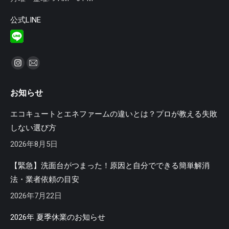
公式LINE
私達を見つけてください：
Instagram
Mail
ペ
ペ
お知らせ
ー
ー
ジ
ジ
エコキュートとエネファームの違いとは？プロが教える失敗
が
が
しない選び方
新
新
2026年8月5日
し
し
い
い
【緊急】洗面台がつまった！原因と自分でできる簡単解消
ウ
ウ
法・業者依頼の目安
ィ
ィ
2026年7月22日
ン
ン
ド
ド
2026年 夏季休業のお知らせ
ウ
ウ