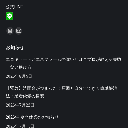
公式LINE
私達を見つけてください：
Instagram
Mail
ペ
ペ
お知らせ
ー
ー
ジ
ジ
エコキュートとエネファームの違いとは？プロが教える失敗
が
が
しない選び方
新
新
2026年8月5日
し
し
い
い
【緊急】洗面台がつまった！原因と自分でできる簡単解消
ウ
ウ
法・業者依頼の目安
ィ
ィ
2026年7月22日
ン
ン
ド
ド
2026年 夏季休業のお知らせ
ウ
ウ
2026年7月15日