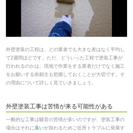
外壁塗装の工程は、どの業者でも大きな差はなく平均し
て2週間ほどです。ただ、どういった工程で塗装工事が
行われるのかは、現地で作業をする業者だけでなく施工
をお願いする依頼主も把握しておくことが大切です。そ
の理由について詳しく見ていきましょう。
外壁塗装工事は苦情が来る可能性がある
一般的な工事は騒音の苦情が多いのですが、塗装工事の
場合はそれに
臭い
が加わるためご近所トラブルに発展す