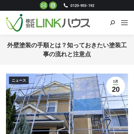
Mail
Instagram
0120-955-192
ペ
ペ
ー
ー
検
ジ
ジ
索:
が
が
新
新
外壁塗装の手順とは？知っておきたい塗装工
し
し
事の流れと注意点
い
い
現在地:
ウ
ウ
ィ
ィ
ニュース
1月
ン
ン
20
ド
ド
ウ
ウ
で
で
開
開
き
き
ま
ま