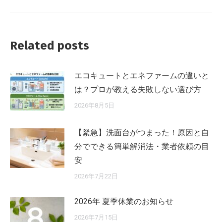
ー
投
シ
稿:
ョ
Related posts
ン
エコキュートとエネファームの違いと
は？プロが教える失敗しない選び方
2026年8月5日
【緊急】洗面台がつまった！原因と自
分でできる簡単解消法・業者依頼の目
安
2026年7月22日
2026年 夏季休業のお知らせ
2026年7月15日