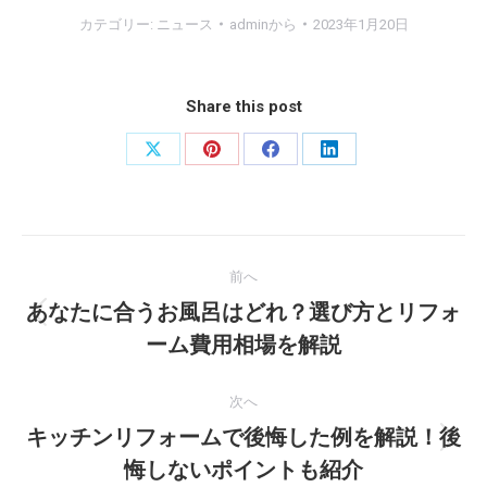
カテゴリー:
ニュース
admin
から
2023年1月20日
Share this post
X
Pinterest
Facebook
LinkedIn
で
で
で
で
共
共
共
共
投
有
有
有
有
前へ
稿
あなたに合うお風呂はどれ？選び方とリフォ
前
ナ
ーム費用相場を解説
の
投
ビ
次へ
稿:
キッチンリフォームで後悔した例を解説！後
ゲ
次
悔しないポイントも紹介
の