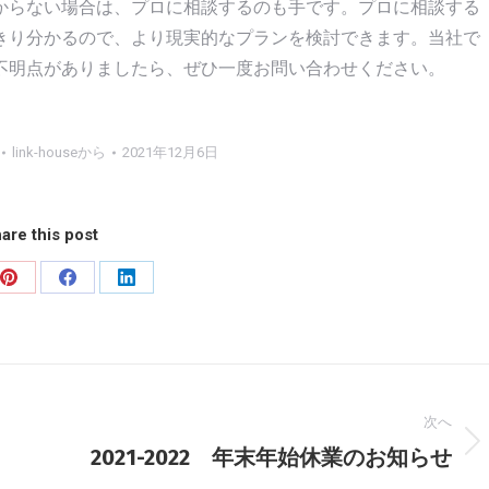
からない場合は、プロに相談するのも手です。プロに相談する
きり分かるので、より現実的なプランを検討できます。当社で
不明点がありましたら、ぜひ一度お問い合わせください。
link-house
から
2021年12月6日
are this post
Pinterest
Facebook
LinkedIn
で
で
で
共
共
共
有
有
有
次へ
次
2021-2022 年末年始休業のお知らせ
の