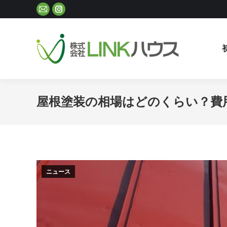
Mail
Instagram
ペ
ペ
ー
ー
ジ
ジ
が
が
新
新
し
し
屋根塗装の相場はどのくらい？費
い
い
ウ
ウ
ィ
ィ
ン
ン
ド
ド
ウ
ウ
ニュース
で
で
開
開
き
き
ま
ま