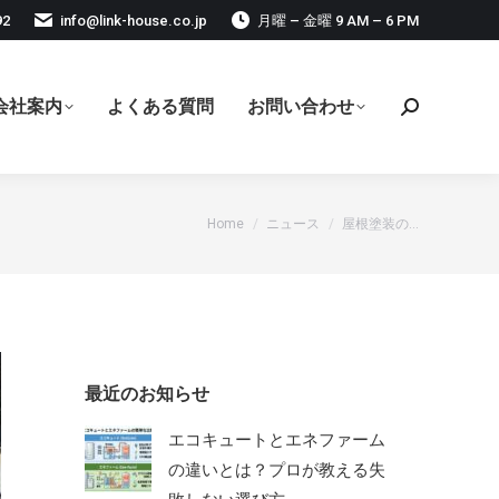
92
info@link-house.co.jp
月曜 – 金曜 9 AM – 6 PM
会社案内
よくある質問
お問い合わせ
検
索:
現在地:
Home
ニュース
屋根塗装の…
最近のお知らせ
エコキュートとエネファーム
の違いとは？プロが教える失