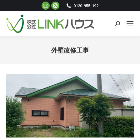
Mail
Instagram
0120-955-192
ペ
ペ
ー
ー
検
ジ
ジ
索:
が
が
新
新
外壁改修工事
し
し
現在地:
い
い
ウ
ウ
ィ
ィ
ン
ン
ド
ド
ウ
ウ
で
で
開
開
き
き
ま
ま