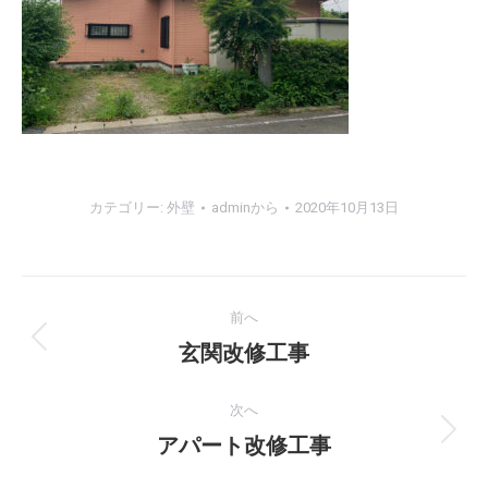
カテゴリー:
外壁
admin
から
2020年10月13日
プ
前へ
ロ
前
玄関改修工事
の
ジ
プ
次へ
ェ
ロ
次
アパート改修工事
ジ
の