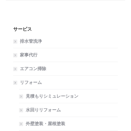
ク
ェ
プ
ト
ク
ロ
ト:
ジ
の
ェ
サービス
ナ
ク
排水管洗浄
ト:
ビ
家事代行
ゲ
エアコン掃除
ー
リフォーム
シ
見積もりシミュレーション
ョ
水回りリフォーム
ン
外壁塗装・屋根塗装