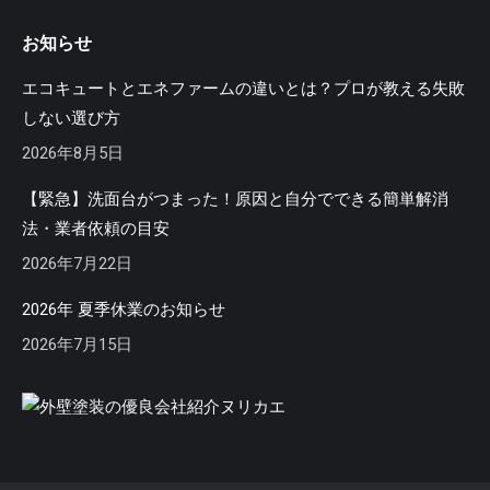
ペ
ペ
お知らせ
ー
ー
ジ
ジ
エコキュートとエネファームの違いとは？プロが教える失敗
が
が
しない選び方
新
新
2026年8月5日
し
し
い
い
【緊急】洗面台がつまった！原因と自分でできる簡単解消
ウ
ウ
法・業者依頼の目安
ィ
ィ
2026年7月22日
ン
ン
ド
ド
2026年 夏季休業のお知らせ
ウ
ウ
2026年7月15日
で
で
開
開
き
き
ま
ま
す
す