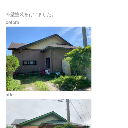
す
す
外壁塗装
を行いました。
before
after