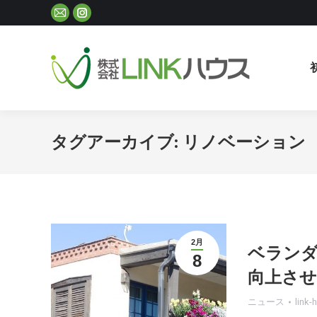
Mail
Instagram
ペ
ペ
ー
ー
ジ
ジ
が
が
新
新
し
し
タグアーカイブ:
リノベーション
い
い
ウ
ウ
ィ
ィ
ン
ン
ド
ド
ウ
ウ
2月
ベラン
8
で
で
向上さ
開
開
き
き
ニュース
link-
ま
ま