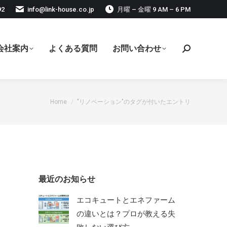
92
info@link-house.co.jp
月曜 – 金曜 9 AM – 6 PM
会社案内
よくある質問
お問い合わせ
検
索:
現在地:
Home
"リノベーション"のタグが付いたエントリ
最近のお知らせ
エコキュートとエネファーム
の違いとは？プロが教える失