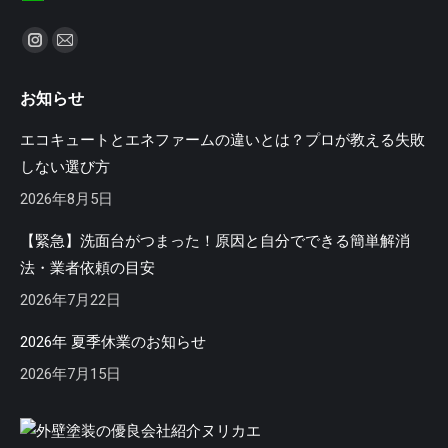
私達を見つけてください：
Instagram
Mail
ペ
ペ
お知らせ
ー
ー
ジ
ジ
エコキュートとエネファームの違いとは？プロが教える失敗
が
が
しない選び方
新
新
2026年8月5日
し
し
い
い
【緊急】洗面台がつまった！原因と自分でできる簡単解消
ウ
ウ
法・業者依頼の目安
ィ
ィ
2026年7月22日
ン
ン
ド
ド
2026年 夏季休業のお知らせ
ウ
ウ
2026年7月15日
で
で
開
開
き
き