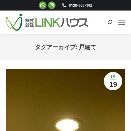
Mail
Instagram
0120-955-192
ペ
ペ
ー
ー
検
ジ
ジ
索:
が
が
新
新
タグアーカイブ:
戸建て
し
し
現在地:
い
い
ウ
ウ
ィ
ィ
2月
ン
ン
19
ド
ド
ウ
ウ
で
で
開
開
き
き
ま
ま