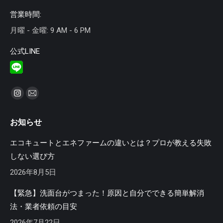
営業時間:
月曜 - 金曜: 9 AM - 6 PM
公式LINE
私達を見つけてください：
Instagram
Mail
ペ
ペ
お知らせ
ー
ー
ジ
ジ
エコキュートとエネファームの違いとは？プロが教える失敗
が
が
しない選び方
新
新
2026年8月5日
し
し
い
い
【緊急】洗面台がつまった！原因と自分でできる簡単解消
ウ
ウ
法・業者依頼の目安
ィ
ィ
2026年7月22日