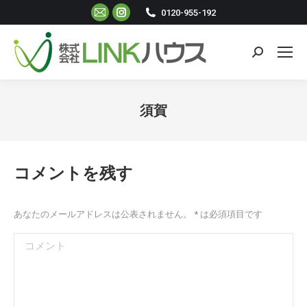
Mail
Instagram
0120-955-192
ペ
ペ
ー
ー
検
ジ
ジ
索:
が
が
新
新
須賀
し
し
現在地:
い
い
ウ
ウ
コメントを残す
ィ
ィ
ン
ン
ド
ド
あなたのメールアドレスは公表されません。
*
は必須項目です
ウ
ウ
コメント
で
で
開
開
き
き
ま
ま