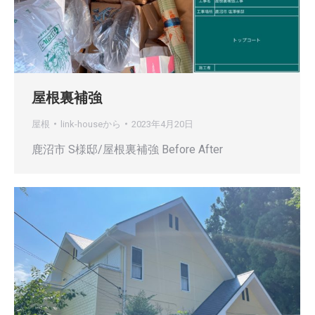
す
す
屋根裏補強
屋根
link-house
から
2023年4月20日
鹿沼市 S様邸/屋根裏補強 Before After