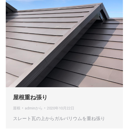
屋根重ね張り
屋根
admin
から
2020年10月22日
スレート瓦の上からガルバリウムを重ね張り