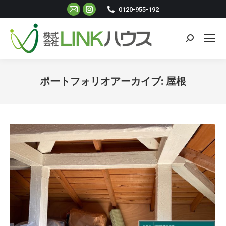
Mail
Instagram
0120-955-192
ペ
ペ
ー
ー
検
ジ
ジ
索:
が
が
新
新
ポートフォリオアーカイブ:
屋根
し
し
現在地:
い
い
ウ
ウ
ィ
ィ
ン
ン
ド
ド
ウ
ウ
で
で
開
開
き
き
ま
ま