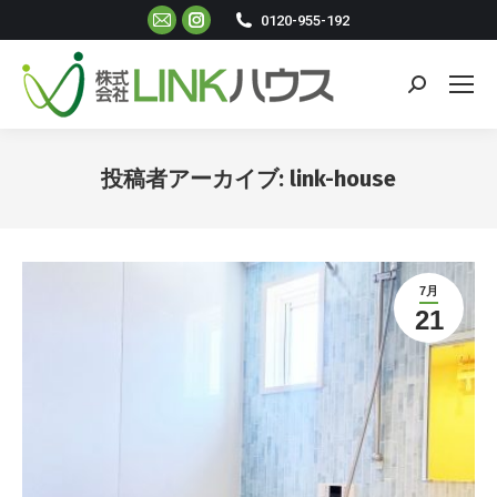
Mail
Instagram
0120-955-192
ペ
ペ
ー
ー
検
ジ
ジ
索:
が
が
新
新
投稿者アーカイブ:
link-house
し
し
現在地:
い
い
ウ
ウ
ィ
ィ
7月
ン
ン
21
ド
ド
ウ
ウ
で
で
開
開
き
き
ま
ま