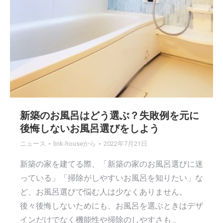
す
す
新築のお風呂はどう選ぶ？失敗例を元に
後悔しないお風呂選びをしよう
ニュース
link-house
から
2022年7月21日
新築の家を建てる際、「新築の家のお風呂選びに迷
っている」「掃除がしやすいお風呂を知りたい」な
ど、お風呂選びで悩む人は少なくありません。
後々後悔しないためにも、お風呂を選ぶときはデザ
インだけでなく機能性や掃除のしやすさも…