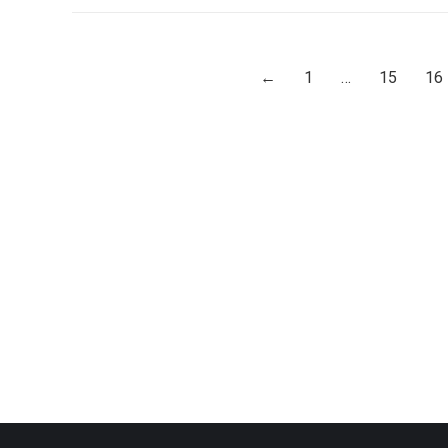
←
1
…
15
16