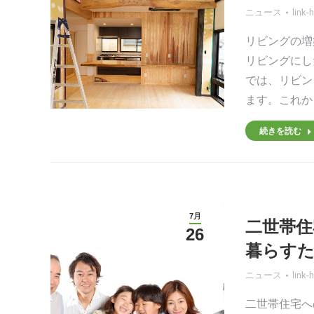
ニュース
link-
リビングの増
リビングにし
では、リビン
ます。これか
続きを読む
7月
二世帯住
26
暮らす
ニュース
link-
二世帯住宅へ