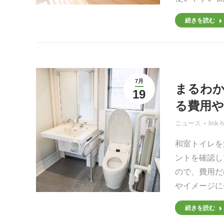
続きを読む
7月
まるわ
19
る費用や
ニュース
link-
和室トイレを
ントを確認し
ので、費用だ
やイメージに
続きを読む