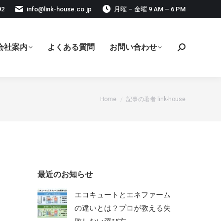
92
info@link-house.co.jp
月曜 – 金曜 9 AM – 6 PM
会社案内
よくある質問
お問い合わせ
検
索:
現在地:
Home
記事の著者 link-house
最近のお知らせ
エコキュートとエネファーム
の違いとは？プロが教える失