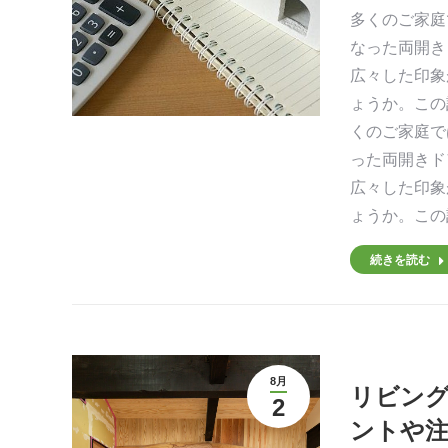
多くのご家庭
す
す
なった両開き
広々した印象
ょうか。この
くのご家庭で
った両開きド
広々した印象
ょうか。この
続きを読む
8月
リビング
2
ントや注