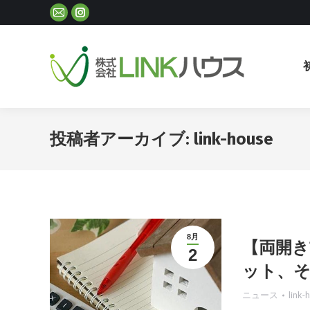
Mail
Instagram
ペ
ペ
ー
ー
ジ
ジ
が
が
新
新
し
し
投稿者アーカイブ:
link-house
い
い
ウ
ウ
ィ
ィ
ン
ン
ド
ド
ウ
ウ
8月
【両開
2
で
で
ット、
開
開
き
き
ニュース
link-
ま
ま